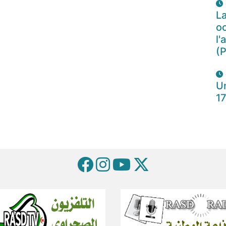
La
oc
l'
(P
Un
1