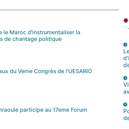
e le Maroc d'instrumentaliser la
ns de chantage politique
Le
d'
de
vaux du Veme Congrès de l'UESARIO
Vi
av
hraouie participe au 17eme Forum
P
d