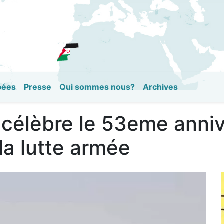
Aller
au
contenu
principal
pées
Presse
Qui sommes nous?
Archives
 célèbre le 53eme anniv
a lutte armée