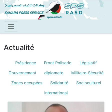
Aller
au
contenu
principal
Actualité
Présidence
Front Polisario
Législatif
Blog menu
Gouvernement
diplomate
Militaire-Sécurité
Zones occupées
Solidarité
Socioculturel
International