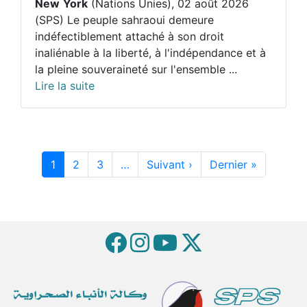
New
York
(Nations Unies), 02 août 2026
(SPS) Le peuple sahraoui demeure
indéfectiblement attaché à son droit
inaliénable à la liberté, à l'indépendance et à
la pleine souveraineté sur l'ensemble ...
Lire la suite
Pagination
Page suivante
Dernière 
1
2
3
…
Suivant ›
Dernier »