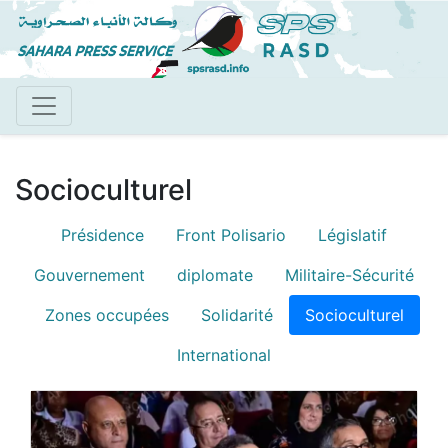
Aller
au
contenu
principal
Socioculturel
Présidence
Front Polisario
Législatif
Depeches menu
Gouvernement
diplomate
Militaire-Sécurité
Zones occupées
Solidarité
Socioculturel
International