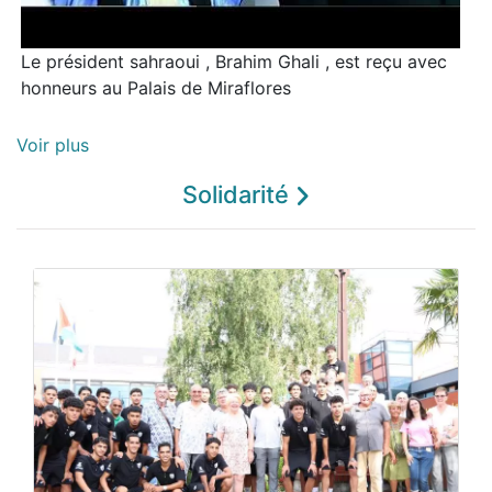
Le président sahraoui , Brahim Ghali , est reçu avec
Co
honneurs au Palais de Miraflores
in
Eu
Voir plus
Solidarité