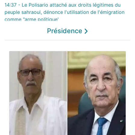
14:37 - Le Polisario attaché aux droits légitimes du
peuple sahraoui, dénonce l'utilisation de l'émigration
comme "arme politique'
01-08-2026
Présidence
23:13 - Le président du Conseil national présente
ses condoléances aux présidents du Conseil
national et de l'APN suite à l'accident de Boumerdes
22:58 - Le Conseil national participe à
Johannesburg à la Conférence annuelle des
présidents des Parlements africains