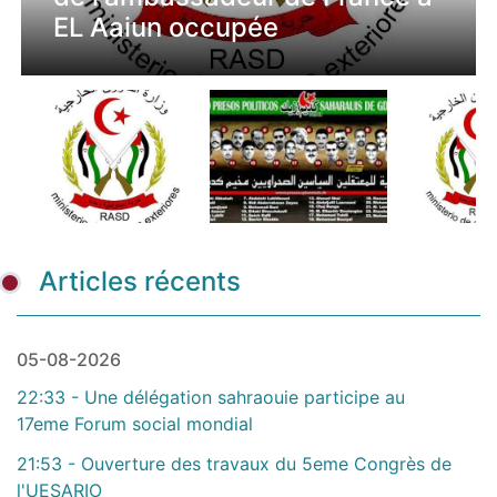
EL Aaiun occupée
onusiennes sur la torture
processus de paix
période 2026–2028
droits sahraouis
sur le Sahara Occidental »
héritage
de l’éducation en Afrique
Conseil et de la Commission
ce territoire sont invalides
Articles récents
05-08-2026
22:33 - Une délégation sahraouie participe au
17eme Forum social mondial
21:53 - Ouverture des travaux du 5eme Congrès de
l'UESARIO