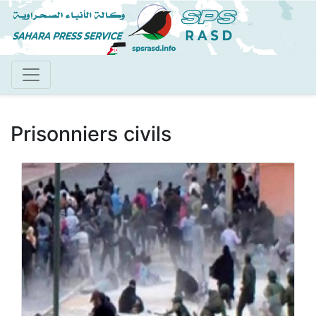
Aller
au
contenu
principal
Prisonniers civils