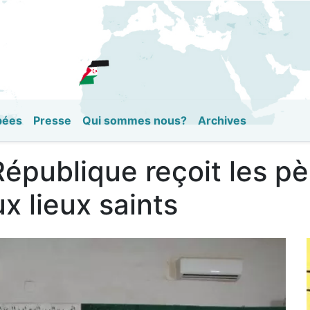
Aller
au
contenu
principal
pées
Presse
Qui sommes nous?
Archives
République reçoit les pè
x lieux saints