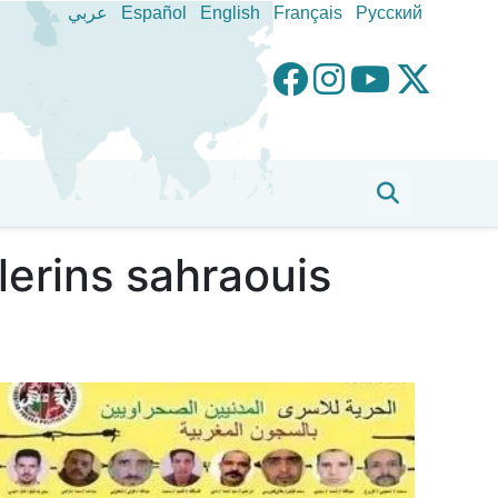
عربي
Español
English
Français
Pусский
lerins sahraouis