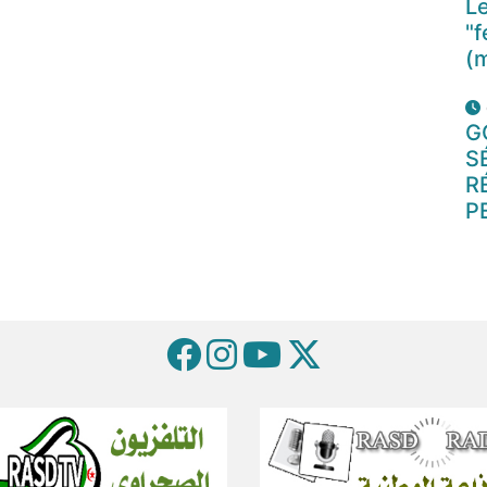
Le
"f
(
G
S
R
P