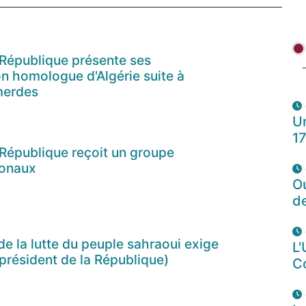
 République présente ses
n homologue d'Algérie suite à
merdes
Un
1
 République reçoit un groupe
ionaux
O
d
de la lutte du peuple sahraoui exige
L'
président de la République)
C