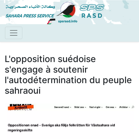
Aller
au
contenu
principal
L'opposition suédoise
s'engage à soutenir
l'autodétermination du peuple
sahraoui