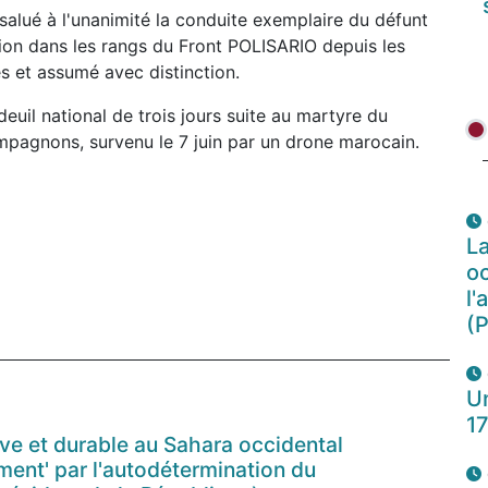
alué à l'unanimité la conduite exemplaire du défunt
ion dans les rangs du Front POLISARIO depuis les
és et assumé avec distinction.
euil national de trois jours suite au martyre du
pagnons, survenu le 7 juin par un drone marocain.
La
oc
l'
(P
Un
1
tive et durable au Sahara occidental
ent' par l'autodétermination du