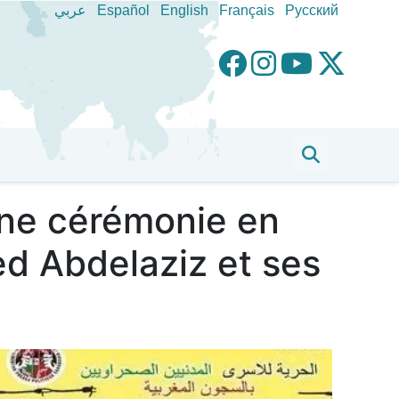
عربي
Español
English
Français
Pусский
une cérémonie en
 Abdelaziz et ses