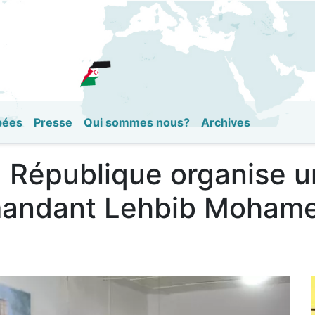
Aller
au
contenu
principal
pées
Presse
Qui sommes nous?
Archives
a République organise 
ndant Lehbib Mohamed