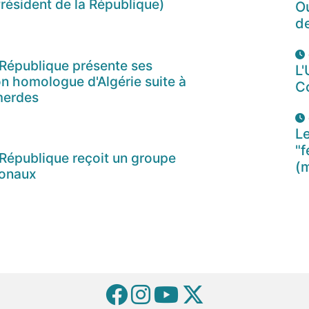
résident de la République)
O
d
 République présente ses
L'
n homologue d'Algérie suite à
C
merdes
Le
"f
 République reçoit un groupe
(
ionaux