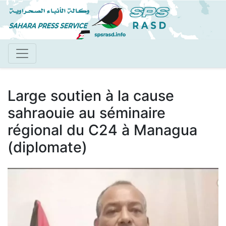
Aller
au
contenu
principal
Large soutien à la cause
sahraouie au séminaire
régional du C24 à Managua
(diplomate)