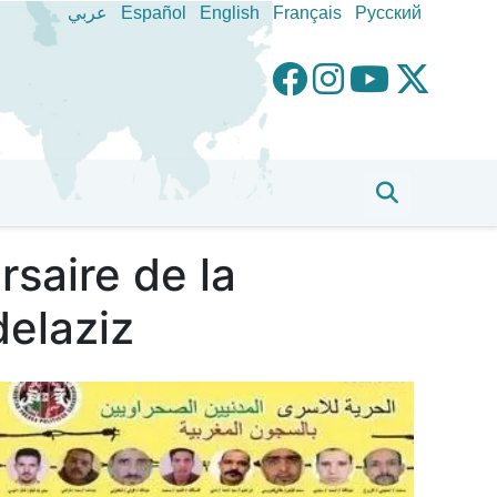
عربي
Español
English
Français
Pусский
saire de la
delaziz