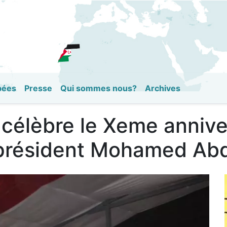
Aller
au
contenu
principal
pées
Presse
Qui sommes nous?
Archives
célèbre le Xeme anniver
, président Mohamed Ab