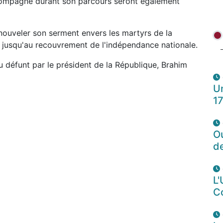
compagné durant son parcours seront également
nouveler son serment envers les martyrs de la
 jusqu'au recouvrement de l'indépendance nationale.
u défunt par le président de la République, Brahim
Un
1
O
d
L'
C