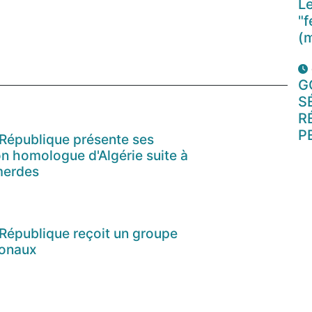
Le
"f
(
G
S
R
P
 République présente ses
n homologue d'Algérie suite à
merdes
 République reçoit un groupe
ionaux