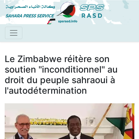
Aller
au
contenu
principal
Le Zimbabwe réitère son
soutien "inconditionnel" au
droit du peuple sahraoui à
l'autodétermination