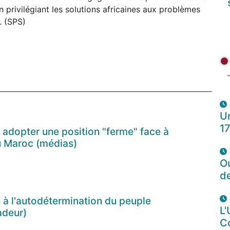
 en privilégiant les solutions africaines aux problèmes
. (SPS)
Un
1
 adopter une position "ferme" face à
u Maroc (médias)
O
d
 à l'autodétermination du peuple
L'
adeur)
C