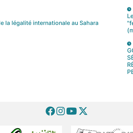
Le
e la légalité internationale au Sahara
"f
(
G
S
R
P