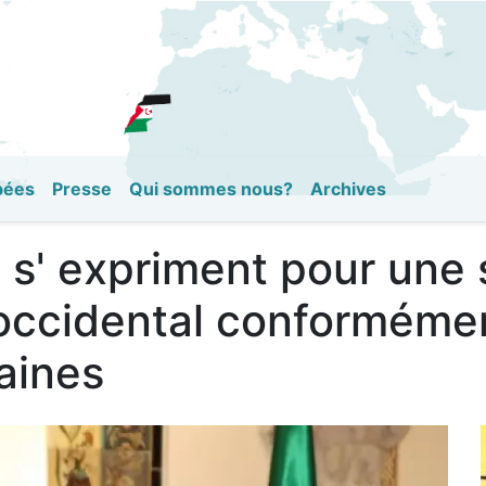
Aller
au
contenu
principal
pées
Presse
Qui sommes nous?
Archives
a: s' expriment pour une 
occidental conformémen
aines