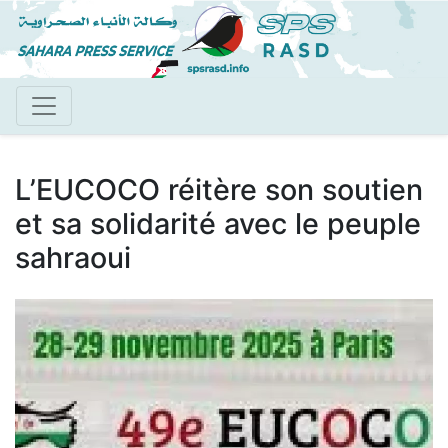
Aller
au
contenu
principal
L’EUCOCO réitère son soutien
et sa solidarité avec le peuple
sahraoui