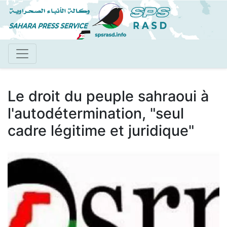
Aller
au
contenu
principal
Le droit du peuple sahraoui à
l'autodétermination, "seul
cadre légitime et juridique"