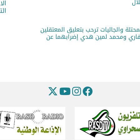
لال
الا
الت
حتلة والجاليات ترحب بتعليق المعتقلين
فاري ومحمد لمين هدي إضرابهما عن