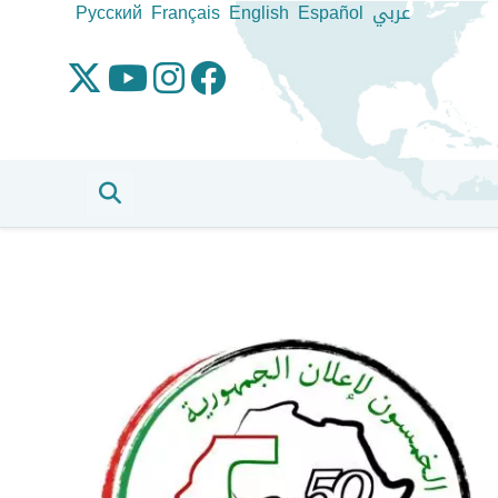
عربي
Español
English
Français
Pусский