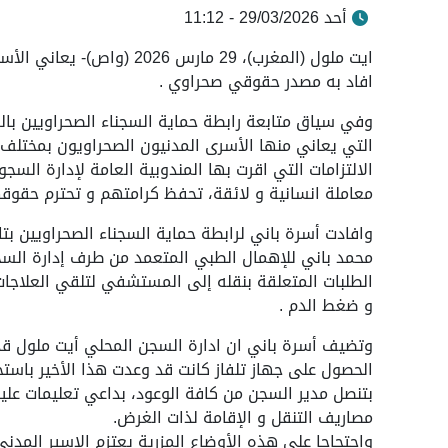
أحد 29/03/2026 - 11:12
ايت ملول (المغرب)، 29 مارس
افاد به مصدر حقوقي صحراوي .
وفي سياق متابعة رابطة حماية السجناء الصحراويين بالس
التي يعاني منها الأسرى المدنيون الصحراويون بمختلف ا
الالتزامات التي اقرت بها المندوبية العامة لإدارة السج
معاملة انسانية و لائقة، تحفظ كرامتهم و تحترم حقوق
محمد باني للإهمال الطبي المتعمد من طرف إدارة السج
الطلبات المتعلقة بنقله إلى المستشفي لتلقي العلاجات
و ضغط الدم .
وتضيف أسرة باني ان ادارة السجن المحلي أيت ملول قد
الحصول على جهاز تلفاز كانت قد وعدت هذا الأخير باستخد
بتنصل مدير السجن من كافة الوعود، بداعي تعليمات علي
مصاريف التنقل و الإقامة لذات الغرض.