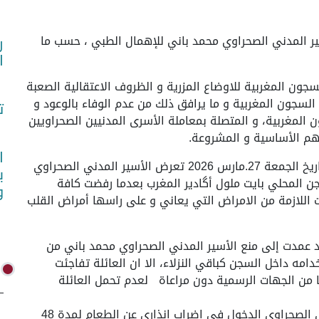
 2026 (واص)- يعاني الأسير المدني الصحراوي محمد باني للإهمال الطبي ، حسب ما
ر
ا
جون المغربية للاوضاع المزرية و الظروف الاعتقالية الصعبة
لسجون المغربية و ما يرافق ذلك من عدم الوفاء بالوعود و
ت
ون المغربية، و المتصلة بمعاملة الأسرى المدنيين الصحراويين
هم الأساسية و المشروعة.
ا
وافادت أسرة باني لرابطة حماية السجناء الصحراويين بتاريخ الجمعة 27.مارس 2026 تعرض الأسير المدني الصحراوي
ب
ن المحلي بايت ملول أگادير المغرب بعدما رفضت كافة
و
 اللازمة من الامراض التي يعاني و على راسها أمراض القلب
 عمدت إلى منع الأسير المدني الصحراوي محمد باني من
امه داخل السجن كباقي النزلاء، الا ان العائلة تفاجئت
ا من الجهات الرسمية دون مراعاة لعدم تحمل العائلة
واحتجاجا على هذه الأوضاع المزرية يعتزم الاسير المدني الصحراوي الدخول في إضراب إنذاري عن الطعام لمدة 48