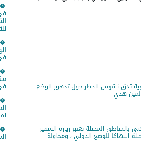
في 
الث
للق
الو
في 
مشا
في 
ية تدق ناقوس الخطر حول تدهور الوضع
لمين هدي
الم
لمي
ني بالمناطق المحتلة تعتبر زيارة السفير
تلة انتهاكا للوضع الدولي ، ومحاولة
الم