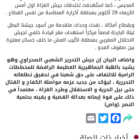
المحبس ، كما استُهدفت تخندقات جيش الغزاة اول أمس
الأربعاء 29 أكتوبر بمنطقة أكرارة العطاسة من نفس القطاع .
وبقطاع أمكالا ، نفذت وحدات متقدمة من أسود جيشنا البطل
ليلة البارحة قصفاً مركزاً استهدف مقر قيادة خلفي لجيش
الاحتلال المغربي بمنطقة اݣليب العش ما خلف خسائر معتبرة
بين صفوف العدو .
واضاف البيان إن جيش التحرير الشعبي الصحراوي وهو
يشيد بالهبة الجماهيرية العظيمة الرافضة للمخططات
الرامية للالتفاف على حق شعبنا في تحقيق تطلعاته
التحررية ، ليؤكد من جديد عزمه مواصلة الكفاح و القتال
حتى نيل الحرية و الاستقلال وطرد الغزاة ، معتمداً في
ذلك على قوة إيمانه بعدالة القضية و يقينه بحتمية
النصر
.(واص)
Email
Facebook
Twitter
أخبار ذات الصلة