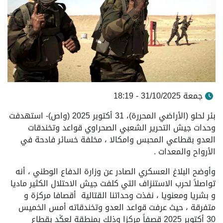
جمعة 31/10/2025 - 18:19
بئر لحلو (الأراضي المحررة)، 31 أكتوبر 2025 (واص)- استهدفت
وحدات جيش التحرير الشعبي الصحراوي قواعد وتخندقات
العدو بقطاعي المحبس وامكالا ، مخلفة خسائر فادحة في
الأرواح والمعدات .
وأوضح البلاغ العسكري الصادر عن وزارة الدفاع الوطني ، أنه
تواصلاً لحرب الاستنزاف التي كلفت جيش الاحتلال الكثير ماديا
و بشريا ومعنويا ، نفذت وحداتنا القتالية أقصافا مركزة و
متفرقة ، حيث عرفت قواعد العدو وتخندقاته أمس الخميس
30 أكتوبر 2025 قصفاً مركزا وذلك بمنطقة لعݣد بقطاع