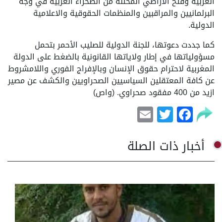
الغربية وفتح الأراضي المحتلة من الصحراء الغربية في وجه
البرلمانيين والمراقبين والمنظمات الحقوقية والاعلامية
الدولية.
كما جددت دعوتها، للجنة الدولية للصليب الأحمر بتحمل
مسؤولياتها في إطار ولاياتها القانونية بالضغط على الدولة
المغربية لاحترام حقوق الإنسان وبالإفراج الفوري واللامشروط
عن كافة المعتقلين السياسيين الصحراويين والكشف عن مصير
ازيد من 400 مفقود صحراوي. (واص)
Email
Facebook
Twitter
أخبار ذات الصلة