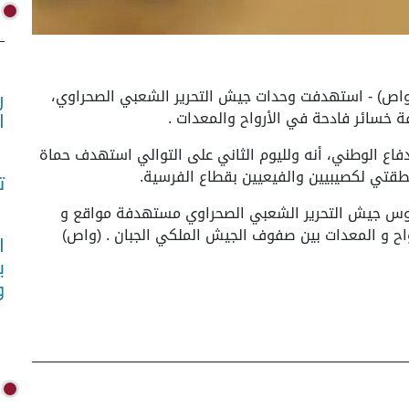
ديسمبر 2025 (واص) - استهدفت وحدات جيش التحرير الشعبي الصحراوي،
ر
فة خسائر فادحة في الأرواح والمعدات .
ا
الدفاع الوطني، أنه ولليوم الثاني على التوالي استهدف حماة
طقتي لكصيبيين والفيعيين بقطاع الفرسية.
ت
شاوس جيش التحرير الشعبي الصحراوي مستهدفة مواقع و
واح و المعدات بين صفوف الجيش الملكي الجبان . (واص)
ا
ب
و