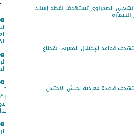
الشعبي الصحراوي تستهدف نقطة إسناد
 السمارة
الن
الع
الخ
هدف قواعد الإحتلال المغربي بقطاع
الر
الم
هدف قاعدة معادية لجيش الاحتلال
" ا
بضم
في 
غال
الر