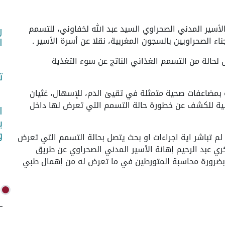
ص) - تعرض الأسير المدني الصحراوي السيد عبد الله لخفاوني، للتسمم
ر
اء الصحراويين بالسجون المغربية، نقلا عن أسرة الأسير .
ا
 لحالة من التسمم الغذائي الناتج عن سوء التغذية
ت
ه بمضاعفات صحية متمثلة في تقيئ الدم، للإسهال، غثيان
ولية للكشف عن خطورة حالة التسمم التي تعرض لها داخل
ا
ب
و
 لم تباشر اية اجراءات او بحث يتصل بحالة التسمم التي تعرض
كري عبد الرحيم إهانة الأسير المدني الصحراوي عن طريق
 بضرورة محاسبة المتورطين في ما تعرض له من إهمال طبي