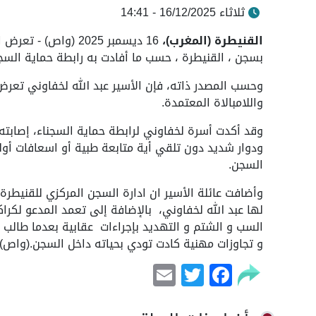
ثلاثاء 16/12/2025 - 14:41
القنيطرة (المغرب)،
16 ديسمبر 2025 (وا
بسجن ، القنيطرة ، حسب ما أفادت به رابطة حماية السجن
وحسب المصدر ذاته، فإن الأسير عبد الله لخفاوني تعرض
واللامبالاة المعتمدة.
وقد أكدت أسرة لخفاوني لرابطة حماية السجناء، إصابت
ودوار شديد دون تلقي أية متابعة طبية أو اسعافات أ
السجن.
وأضافت عائلة الأسير ان ادارة السجن المركزي للقنيطرة
لها عبد الله لخفاوني، بالإضافة إلى تعمد المدعو لكرا
السب و الشتم و التهديد بإجراءات عقابية بعدما طالب
و تجاوزات مهنية كادت تودي بحياته داخل السجن.(واص)
Email
Facebook
Twitter