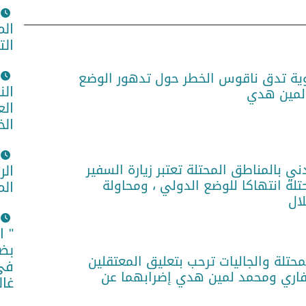
الم
الت
ية تدق ناقوس الخطر حول تدهور الوضع
الن
لمين هدي
الع
الخ
ني بالمناطق المحتلة تعتبر زيارة السفير
الر
تلة انتهاكا للوضع الدولي ، ومحاولة
الم
لال
" ا
بضم
حتلة والجاليات ترحب بتعليق المعتقلين
في 
فاري ومحمد لمين هدي إضرابهما عن
غال