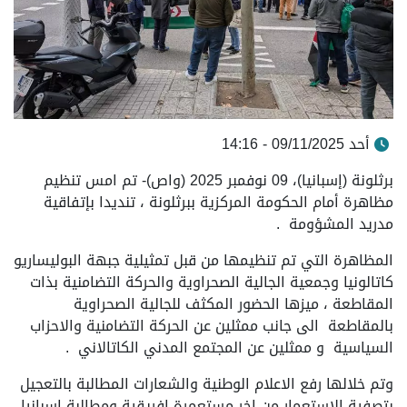
أحد 09/11/2025 - 14:16
برثلونة (إسبانيا)، 09 نوفمبر 2025 (واص)- تم امس تنظيم
مظاهرة أمام الحكومة المركزية ببرثلونة ، تنديدا بإتفاقية
مدريد المشؤومة .
المظاهرة التي تم تنظيمها من قبل تمثيلية جبهة البوليساريو
كاتالونيا وجمعية الجالية الصحراوية والحركة التضامنية بذات
المقاطعة ، ميزها الحضور المكثف للجالية الصحراوية
بالمقاطعة الى جانب ممثلين عن الحركة التضامنية والاحزاب
السياسية و ممثلين عن المجتمع المدني الكاتالاني .
وتم خلالها رفع الاعلام الوطنية والشعارات المطالبة بالتعجيل
بتصفية الاستعمار من اخر مستعمرة افريقية ومطالبة اسبانيا