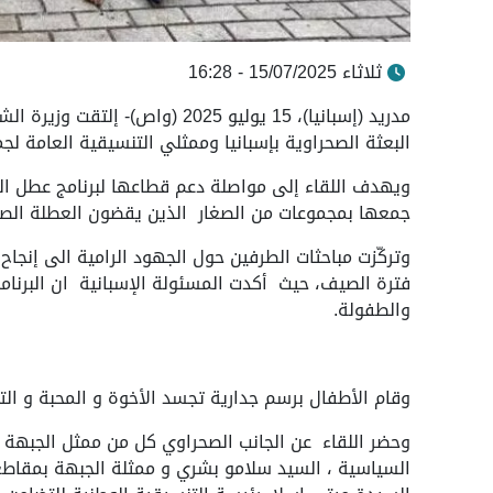
ثلاثاء 15/07/2025 - 16:28
مدريد (إسبانيا)، 15 يوليو 2025 (
البعثة الصحراوية بإسبانيا وممثلي التنسيقية العامة 
ويهدف اللقاء إلى مواصلة دعم قطاعها لبرنامج عطل الس
جمعها بمجموعات من الصغار الذين يقضون العطلة الصي
وتركّزت مباحثات الطرفين حول الجهود الرامية الى إنجاح
فترة الصيف، حيث أكدت المسئولة الإسبانية ان البرنا
والطفولة.
وقام الأطفال برسم جدارية تجسد الأخوة و المحبة و الت
وحضر اللقاء عن الجانب الصحراوي كل من ممثل الجبهة ف
السياسية ، السيد سلامو بشري و ممثلة الجبهة بمقاطع