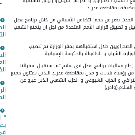
ن مع الشعب الصحراوي و اندريس سيميرو رئيس تنسيقية
لمضيفة بمقاطعة مدريد.
 الحدث يعبر عن حجم التضامن الأسباني من خلال برنامج عطل
الم
ل و تطبيق قرارات الأمم المتحدة من اجل ان يتمتع الشعب
الت
الصحراويين خلال استقبالهم بمقر الوزارة تم تنصيب
زارة الشباب و الطفولة بالحكومة الإسبانية.
الن
الع
ي إطار فعاليات برنامج عطل في سلام تم استقبال سفرائنا
الخ
ن رؤساء بلديات و مدن بمقاطعة مدريد اللذين يمثلون جميع
شتراكي و الحزب الشيوعي و الحزب الشعبي الذين عبرو عن
السلام.(واص)
الر
الم
" ا
بضم
في 