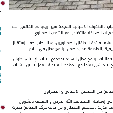
واص)- إلتقت وزيرة الشباب والطفولة الإسبانية السيدة سيرا ريغو مع القائمين على
ر
لجمعيات الصداقة والتضامن مع الشعب الصحراوي.
ا
لام لفائدة الأطفال الصحراويين، وذلك خلال حفل إستقبال
فية بالعاصمة مدريد ضمن برنامج عطل في سلام .
ت
 فعاليات برنامج عطل السلام بمجموع التراب الإسباني طوال
مج يتماشى تماما مع الخطوط العريضة للعمل بشأن الشباب
ا
ب
و
ضامن بين الشعبين الاسباني و الصحراوي.
ي إسبانية، السيد عبد الله العربي و المكلف بالشؤون
ة مدريد ، خديجتو المخطار و من جانب حركة التضامن حضرت