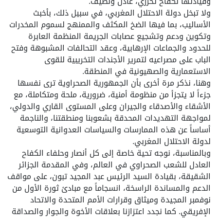
وقيادتها لكفاح تحرري، عادل ونظيف.
ولا تبخل دولة الاحتلال المغربي، في سبيل ذلك، بأخبث
الأساليب، بما فيها الضخ المكثف والممنهج لسموم المخدرات
وتكوين ودعم وتشجيع عصابات الجريمة المنظمة العابرة
للحدود والجماعات الإرهابية، وعقد التحالفات المشبوهة وفتح
الباب على مصراعيه لتمرير الأجندات التخريبية للقوى
الاستعمارية والصهيونية في المنطقة.
وهنا، نذكر مرة أخرى بأن الجمهورية الصحراوية ترى نفسها
جزءاً لا يتجزأ من منظومة أمنية، ضرورية، ملحة ومتكاملة، مع
الأشقاء والأصدقاء والجيران وعلى المستوى القاري والدولي،
لمواجهة التهديدات المحدقة بشعوبنا ومنطقتنا، والناجمة
أساساً عن هذه الممارسات والسياسات العدوانية التوسعية
لدولة الاحتلال المغربي.
وبالمناسبة، نوجه تحية خاصة إلى كل أنصار وحلفاء الكفاح
العادل للشعب الصحراوي في العالم، وفي المقدمة الجزائر
الشقيقة، بقيادة السيد الرئيس عبد المجيد تبون، على مواقف
الدعم والمساندة الراسخة، انسجاماً مع مبادئ ثورة الأول من
نوفمبر المجيدة وميثاق وقرارات الأمم المتحدة والاتحاد
الإفريقي. كما نجدد اعتزازنا بعلاقات الأخوة والجوار والصداقة