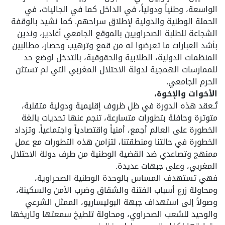
الواسعة، وطنياً ودولياً، في الداخل كما في الجاليات، في
الحملة الوطنية والدولية لإطلاق سراحهم. كما نشيد بالوقفة
الشجاعة للطلبة الصحراويين بالموقع الجامعي أغادير، وندين
بأشد العبارات ما تعرضوا له من قمع وترهيب وحصار، مطالبين
المنظمات الدولية، الطلابية والحقوقية، بالتدخل لوضع حد
للممارسات الهمجية لدولة الاحتلال المغربي التي لم تستثن
الحرم الجامعي.
الأخوات والإخوة،
تُـعقد هذه الدورة في ظل ظروف إقليمية ودولية متقلبة،
متوترة وحافلة بتطورات متسارعة، تنجم عنها تحديات بالغة
الخطورة على العالم أجمع، أمنياً واقتصادياً واجتماعياً. وتزداد
الخطورة في حالتنا ومنطقتنا، لتزامن هذه التطورات مع عمل
ممنهج وتصاعدي ضد القضية الوطنية من طرف دولة الاحتلال
المغربي، وعلى جبهات عديدة.
فهي تستهدف المساس بالوحدة الوطنية الصحراوية،
ومحاولة زرع أسباب الفتنة والشقاق وضرب الأمن والسكينة،
وصولاً إلى استهداف جبهة البوليساريو، الممثل الشرعي
والوحيد للشعب الصحراوي، ومحاولة تلطيخ سمعتها وتاريخها