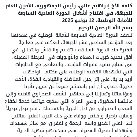
كلمة الأخ إبراهيم غالي، رئيس الجمهورية، الأمين العام
للجبهة، في افتتاح أشغال الدورة العادية السابعة
للأمانة الوطنية، 12 يوليو 2025
بسم الله الرحمن الرحيم
تنعقد الدورة العادية السابعة للأمانة الوطنية في عهدتها
بعد المؤتمر السادس عشر للجبهة، لتعكف على معالجة
الفترة منذ الدورة السابقة بالتقييم والنقاش والتحليل، في
أفق تحديد كبريات المهام والأولويات في المرحلة المقبلة،
في سياق تنفيذ مقررات المؤتمر، والتعاطي مع التطورات
التي تشهدها القضية الوطنية على مختلف الواجهات.
أريد بداية، على إثر رحيل المناضلة والقيادية الفذة، الأخت
خديجة حمدي، أن أعبر باسمكم جميعاً عن عميق تأثرنا
ومؤاساتنا وتعازينا إلى جماهير الشعب الصحراوي قاطبة وإلى
عائلتها الصغيرة، وهي المرأة التي سخرت حياتها خدمة لكفاح
الشعب الصحراوي من أجل الحرية والاستقلال، فلم تبدل تبديلاً
وسارت بإصرار وإخلاص ووفاء على ذلك الدرب المنير، سائلين
لها العلي القدير واسع الرحمة والغفران، مع سائر شهيدات
وشهداء القضية الوطنية، وفي مقدمتهم شهيد الحرية