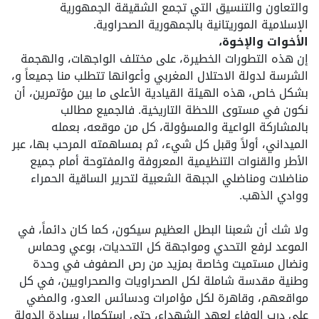
والتعاون والتنسيق التي تجمع الشقيقة الجمهورية
الإسلامية الموريتانية بالجمهورية الصحراوية.
الأخوات والإخوة،
إن هذه التطورات الخطيرة، على مختلف الواجهات، والهجمة
الشرسة لدولة الاحتلال المغربي وأعوانها تتطلب منا جميعاً و،
بشكل خاص، هذه الهيئة القيادية الأعلى ما بين مؤتمرين، أن
نكون في مستوى اللحظة التاريخية. فالجميع مطالب
بالمشاركة الواعية والمسؤولة، كل من موقعه، بعمله
الميداني، أولاً وقبل كل شيء، ثم بمساهمته المرحب بها، عبر
الأطر والقنوات التنظيمية المعروفة والمفتوحة أمام جميع
مناضلات ومناضلي الجبهة الشعبية لتحرير الساقية الحمراء
ووادي الذهب.
ولا شك أن شعبنا البطل العظيم سيكون، كما كان دائماً، في
الموعد لرفع التحدي ومواجهة كل التحديات، بوعي وحماس
ونضال مستميت وخاصة بمزيد من رص الصفوف في وحدة
وطنية مقدسة شاملة لكل الصحراويات والصحراويين، في كل
مواقعهم، وقاهرة لكل مؤامرات ودسائس العدو، والمضي
على درب الوفاء لعهد الشهداء، حتى استكمال سيادة الدولة