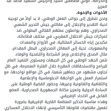
والكرامة، الولي مصطفى السيد والرئيس الشهيد محمد عبد
العزيز.
الأخوات والإخوة،
ونحن نتطرق إلى جوانب الفعل الوطني، لا بد أولاً من توجيه
تحية التقدير والإجلال إلى مقاتلي جيش التحرير الشعبي
الصحراوي، وهم يواصلون عملهم القتالي البطولي ضد
تمركزات جيش الاحتلال المغربي، في مختلف قطاعاته،
مكبدين إياه الخسائر المتتالية، في الأرواح والمعدات
والمعنويات. تحية إلى المقاتل الصحراوي، البطل المقدام،
مثال الصدق والإخلاص ورمز الشجاعة والتضحية والوفاء.
نثمن الجهد الوطني في كل الجبهات ومستوى التنفيذ العام
للبرامج والاستحقاقات المقررة خلال الفترة المنصرمة، في ظل
تجاوب مشهود من جماهير شعبنا، في كل مواقع تواجدها، مع
استمرار العمل على الواجهة الدبلوماسية والإعلامية
والثقافية والقانونية وغيرها، وحضور القضية الوطنية على
الساحة الدولية وتعزيز مكانة الجمهورية الصحراوية، العضو
الفاعل في الاتحاد الإفريقي.
وهذه مناسبة لتذكير المنظمة القارية الإفريقية بضرورة
تفعيل مقتضيات قانونها التأسيسي لإنهاء الاحتلال العسكري