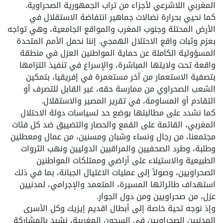
المغربي اللاشرعي لأجزاء من تراب الجمهورية الصحراوية.
كما نحيي بحرارة نضالات جماهير انتفاضة الاستقلال في
الأرض المحتلة وجنوب المغرب والمواقع الجامعية، وهي تواجه
بعزم وثبات واقع الاحتلال الهمجي. إننا نحمل الأمم المتحدة
المسؤولية الكاملة عن حماية المواطنين العزل في منطقة
واقعة تحت ولايتها المباشرة، والإسراع في تنفيذ التزامها
بتصفية الاستعمار من آخر مستعمرة في إفريقيا، بتمكين
الشعب الصحراوي من ممارسة حقه، غير القابل للتصرف أو
التقادم أو المساومة، في تقرير المصير والاستقلال.
كما نشدد على مطالبتها بوضع حد لسياسات دولة الاحتلال
المغربي، القائمة على القمع والحصار والتضييق ضد كل فئات
مجتمعنا، من رجال ونساء وشبان ومسنين، من عمال ومعطلين
وطلبة، وطرد الصحفيين والمراقبين الدوليين ونهب الثروات
الطبيعية والاستيلاء على أراضي وممتلكات المواطنين
الصحراويين، وصولاً إلى عمليات الاغتيال الجبانة، بما في ذلك
استهداف طائراتها المسيرة، المتعمد والإجرامي، لمدنيين
عزل، من صحراويين ومن دول الجوار.
وإذ نوجه تحية خاصة إلى أبطال اقديم إيزيك وكل الأسرى
المدنيين الصحراويين في السجون المغربية، نشيد بالمشاركة