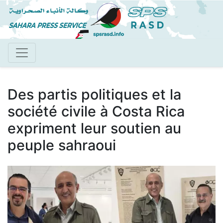
Aller
au
contenu
principal
Des partis politiques et la
société civile à Costa Rica
expriment leur soutien au
peuple sahraoui