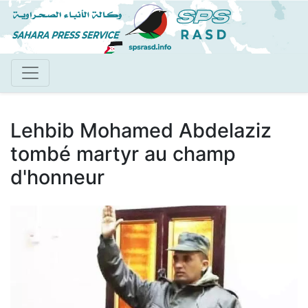
Aller
au
contenu
principal
Lehbib Mohamed Abdelaziz
tombé martyr au champ
d'honneur