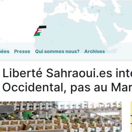
Aller
au
contenu
principal
pées
Presse
Qui sommes nous?
Archives
n Liberté Sahraoui.es in
 Occidental, pas au Ma