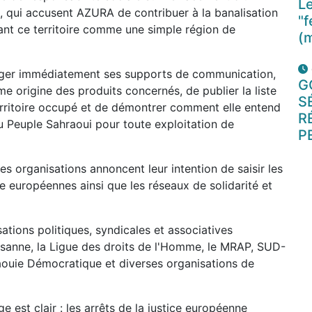
Le
te, qui accusent AZURA de contribuer à la banalisation
"f
ant ce territoire comme une simple région de
(
riger immédiatement ses supports de communication,
G
e origine des produits concernés, de publier la liste
S
territoire occupé et de démontrer comment elle entend
R
u Peuple Sahraoui pour toute exploitation de
P
es organisations annoncent leur intention de saisir les
le européennes ainsi que les réseaux de solidarité et
sations politiques, syndicales et associatives
ysanne, la Ligue des droits de l'Homme, le MRAP, SUD-
aouie Démocratique et diverses organisations de
 est clair : les arrêts de la justice européenne