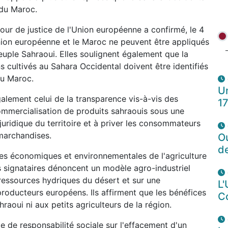
 du Maroc.
ur de justice de l'Union européenne a confirmé, le 4
nion européenne et le Maroc ne peuvent être appliqués
uple Sahraoui. Elles soulignent également que la
 cultivés au Sahara Occidental doivent être identifiés
u Maroc.
Un
galement celui de la transparence vis-à-vis des
1
mmercialisation de produits sahraouis sous une
juridique du territoire et à priver les consommateurs
marchandises.
O
d
s économiques et environnementales de l'agriculture
s signataires dénoncent un modèle agro-industriel
s ressources hydriques du désert et sur une
L'
producteurs européens. Ils affirment que les bénéfices
C
hraoui ni aux petits agriculteurs de la région.
e de responsabilité sociale sur l'effacement d'un