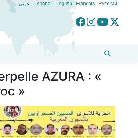
عربي
Español
English
Français
Pусский
terpelle AZURA : «
roc »