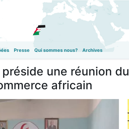
Aller
au
contenu
principal
pées
Presse
Qui sommes nous?
Archives
e préside une réunion 
commerce africain