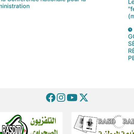
Le
inistration
"f
(
G
S
R
P