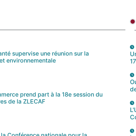
anté supervise une réunion sur la
Un
e et environnementale
1
O
d
merce prend part à la 18e session du
res de la ZLECAF
L'
C
 la Conférence nationale pour la