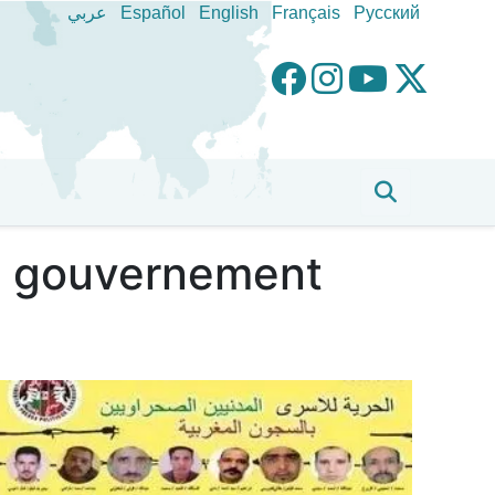
عربي
Español
English
Français
Pусский
du gouvernement