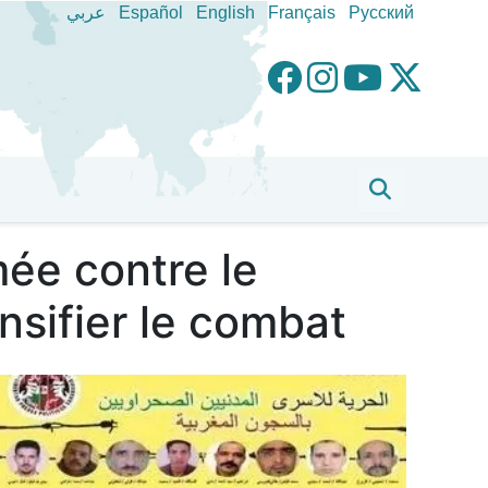
عربي
Español
English
Français
Pусский
mée contre le
nsifier le combat