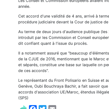
Les Conseil et Commission européens avaient in
année.
Cet accord d'une validité de 4 ans, arrivé à terme 
procédure judiciaire devant la Cour de justice de
Au terme de deux jours d'audience publique (les 2
introduit par les Commission et Conseil européens
dit confiant quant à l'issue du procès.
Il a notamment assuré que "beaucoup d'éléments s
de la CJUE de 2016, mentionnant que le Maroc et l
et séparés, constitue une base sur laquelle on peu
de ces accords".
Le représentant du Front Polisario en Suisse et a
Genève, Oubi Bouchraya Bachir, a fait savoir que 
accords d'association UE/Maroc, étendus illégal
(SPS)
Facebook
Twitter
Email