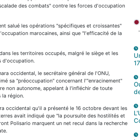
escalade des combats" contre les forces d'occupation
nt salué les opérations "spécifiques et croissantes"
occupation marocaines, ainsi que "l'efficacité de la
dans les territoires occupés, malgré le siège et les
Un
s d'occupation.
1
a occidental, le secrétaire général de l'ONU,
rimé sa "préoccupation" concernant l'"enracinement"
O
oire non autonome, appelant à l'infléchir de toute
d
 la région.
ra occidental qu'il a présenté le 16 octobre devant les
L'
res avait indiqué que "la poursuite des hostilités et
C
ront Polisario marquent un net recul dans la recherche
ate.