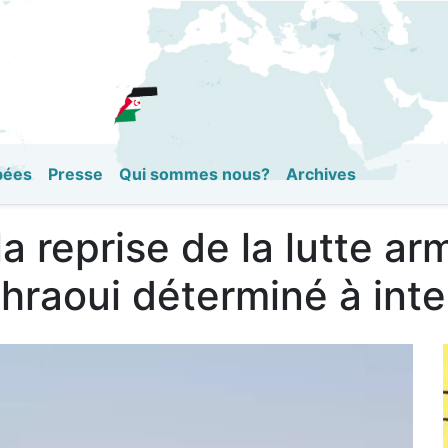
Aller
au
contenu
principal
pées
Presse
Qui sommes nous?
Archives
a reprise de la lutte ar
hraoui déterminé à inte