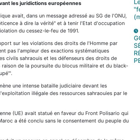
Le
devant les juridictions européennes
"f
blique avait, dans un message adressé au SG de l'ONU,
(
éticence à dire la vérité" et à tenir l'Etat d'occupation
lation du cessez-le-feu de 1991.
G
apport sur les violations des droits de l'Homme par
S
tent pas l'ampleur des exactions systématiques
R
s civils sahraouis et les défenseurs des droits de
P
n raison de la poursuite du blocus militaire et du black-
pé"'.
mène une intense bataille judiciaire devant les
'exploitation illégale des ressources sahraouies par le
nne (UE) avait statué en faveur du Front Polisario qui
e Maroc a été conclu sans le consentement du peuple du