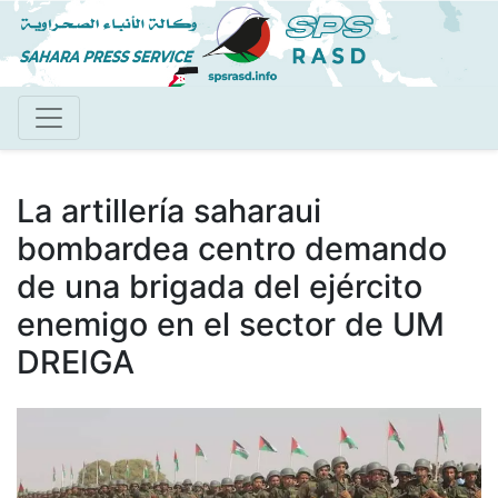
Pasar
al
contenido
principal
La artillería saharaui
bombardea centro demando
de una brigada del ejército
enemigo en el sector de UM
DREIGA