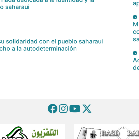
a
o saharaui
Mu
c
s
u solidaridad con el pueblo saharaui
echo a la autodeterminación
Ac
d