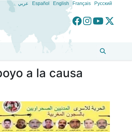
عربي
Español
English
Français
Pусский
poyo a la causa