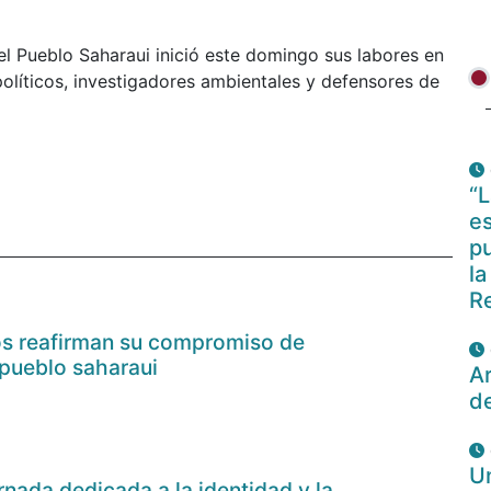
el Pueblo Saharaui inició este domingo sus labores en
políticos, investigadores ambientales y defensores de
“L
es
pu
la
R
nos reafirman su compromiso de
 pueblo saharaui
Ar
d
U
ornada dedicada a la identidad y la