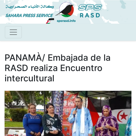
Pasar
al
contenido
principal
PANAMÀ/ Embajada de la
RASD realiza Encuentro
intercultural