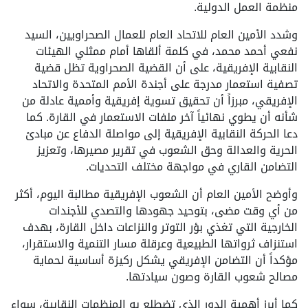
منظمة العمل الدولية.
وشدد الأمين العام للاتحاد العام للعمال الصحراويين، السيد
نفعي أحمد محمد، في كلمة ألقاها أمام ممثلي الهيئات
النقابية الإفريقية، على أن القضية الصحراوية تظل قضية
تصفية استعمار مدرجة على أجندة الأمم المتحدة والاتحاد
الإفريقي، مبرزاً أن تحقيق تسوية إفريقية وأممية عادلة من
شأنه أن يطوي نهائياً آخر ملفات الاستعمار في القارة. كما
دعا الحركة النقابية الإفريقية إلى مواصلة الدفاع عن مبادئ
الحرية والعدالة وحق الشعوب في تقرير مصيرها، وتعزيز
التضامن القاري في مواجهة مختلف التحديات.
وأوضح الأمين العام أن الشعوب الإفريقية مطالبة اليوم، أكثر
من أي وقت مضى، بتوحيد جهودها والتصدي للأجندات
الخارجية التي تغذي بؤر التوتر والنزاعات داخل القارة، بهدف
استنزاف ثرواتها الطبيعية وعرقلة مسار التنمية والاستقرار،
مؤكداً أن التضامن الإفريقي يشكل ركيزة أساسية لحماية
مصالح شعوب القارة وصون سيادتها.
كما أبرز أهمية الدور الذي تضطلع به المنظمات النقابية، سواء