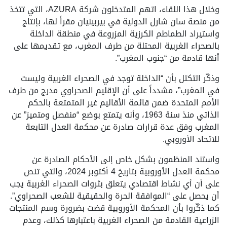
وخلال هذا اللقاء، اتهم المتدخلون شركة AZURA، التي تتخذ
من منصة سان شارل الدولية في بيربينيان مقراً لها، بإنتاج
واستيراد الطماطم الكرزية المزروعة في منطقة الداخلة
بالصحراء الغربية المحتلة من طرف المغرب، مع تقديمها على
أنها قادمة من “جنوب المغرب”.
وذكّر التكتل بأن “الداخلة توجد في الصحراء الغربية وليست
في المغرب”، مشدداً على أن الإقليم الصحراوي مدرج من طرف
الأمم المتحدة ضمن قائمة الأقاليم غير المتمتعة بالحكم
الذاتي منذ سنة 1963، وأنه يتمتع بوضع “منفصل ومتميز” عن
المغرب وفق عدة قرارات صادرة عن محكمة العدل التابعة
للاتحاد الأوروبي.
واستند المنظمون بشكل خاص إلى الأحكام الصادرة عن
محكمة العدل الأوروبية بتاريخ 4 أكتوبر 2024، والتي تنص
على أن أي نشاط اقتصادي يتعلق بثروات الصحراء الغربية يجب
أن يحصل على “الموافقة الحرة والحقيقية للشعب الصحراوي”.
كما ذكّروا بأن المحكمة الأوروبية قضت بضرورة وسم المنتجات
الزراعية القادمة من الصحراء الغربية باعتبارها كذلك، وعدم