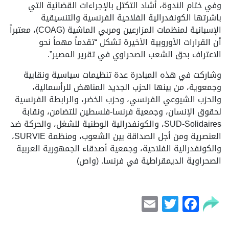
وفي ختام الندوة، أشاد التكتل بالإجراءات القضائية التي
باشرتها الكونفدرالية الفلاحية الفرنسية والتنسيقية
الإسبانية لمنظمات المزارعين ومربي الماشية (COAG)، معتبراً
أن القرارات الأوروبية الأخيرة تشكل “تقدماً مهماً نحو
الاعتراف بحق الشعب الصحراوي في تقرير المصير”.
وشاركت في هذه المبادرة عدة تنظيمات سياسية ونقابية
وجمعوية، من بينها الحزب الجديد المناهض للرأسمالية،
والحزب الشيوعي الفرنسي، وحزب الخضر، والرابطة الفرنسية
لحقوق الإنسان، وجمعية فرنسا-فلسطين للتضامن، ونقابة
SUD-Solidaires، والكونفدرالية الوطنية للشغل، والحركة ضد
العنصرية ومن أجل الصداقة بين الشعوب، ومنظمة SURVIE،
والكونفدرالية الفلاحية، وجمعية أصدقاء الجمهورية العربية
الصحراوية الديمقراطية في فرنسا. (واص)
Email
Facebook
Twitter