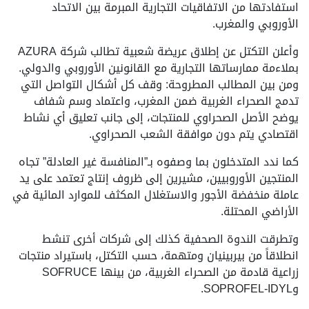
استفادتها من الاتفاقيات التجارية المبرمة بين الاتحاد
الأوروبي والمغرب.
وأعلن التكتل عن إطلاق عريضة شعبية تطالب شركة AZURA
بملاءمة ممارساتها التجارية مع القانونين الأوروبي والدولي.
ومن بين المطالب المطروحة: وقف كل أشكال التواصل التي
تدمج الصحراء الغربية ضمن المغرب، واعتماد وسم شفاف
يوضح الأصل الصحراوي للمنتجات، إلى جانب تعليق أي نشاط
اقتصادي يتم دون موافقة الشعب الصحراوي.
كما ندد المتدخلون بما وصفوه بـ”المنافسة غير العادلة” تجاه
المنتجين الأوروبيين، مشيرين إلى ظروف إنتاج تعتمد على يد
عاملة منخفضة الأجور والاستغلال المكثف للموارد المائية في
الأراضي المحتلة.
وتطرقت الندوة الصحفية كذلك إلى شركات أخرى تنشط
انطلاقاً من بيربينيان ومتهمة، حسب التكتل، باستيراد منتجات
زراعية قادمة من الصحراء الغربية، من بينها SOFRUCE
وSOPROFEL-IDYL.