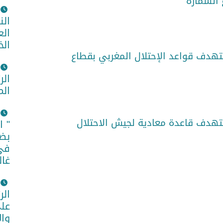
 السمارة
الن
الع
الخ
هدف قواعد الإحتلال المغربي بقطاع
الر
الم
هدف قاعدة معادية لجيش الاحتلال
" ا
بضم
في 
غال
الر
على
وا