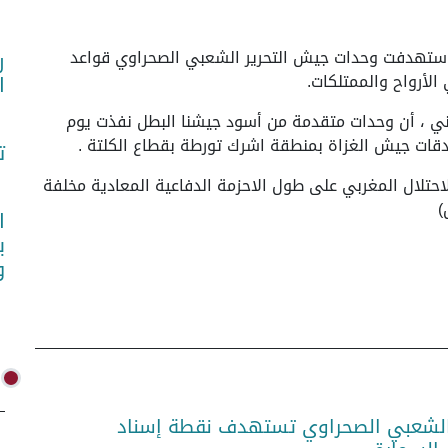
هورية الصحراوية)، 26 ماي 2026 (واص)- استهدفت وحدات جيش التحرير الشعبي الصحراوي قواعد
ر
الأرواح والممتلكات.
ا
لوطني ، أن وحدات متقدمة من أسود جيشنا البطل نفذت يوم
ت
تلال المغربي على طول الاحزمة الدفاعية المعادية مخلفة
)
ا
ب
و
الشعبي الصحراوي تستهدف نقطة إسناد