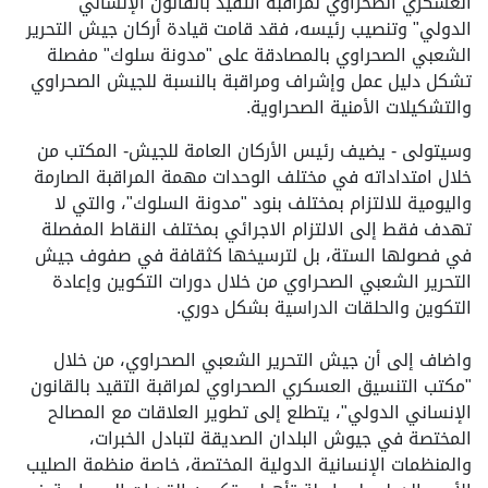
العسكري الصحراوي لمراقبة التقيد بالقانون الإنساني
الدولي" وتنصيب رئيسه، فقد قامت قيادة أركان جيش التحرير
الشعبي الصحراوي بالمصادقة على "مدونة سلوك" مفصلة
تشكل دليل عمل وإشراف ومراقبة بالنسبة للجيش الصحراوي
والتشكيلات الأمنية الصحراوية.
وسيتولى - يضيف رئيس الأركان العامة للجيش- المكتب من
خلال امتداداته في مختلف الوحدات مهمة المراقبة الصارمة
واليومية للالتزام بمختلف بنود "مدونة السلوك"، والتي لا
تهدف فقط إلى الالتزام الاجرائي بمختلف النقاط المفصلة
في فصولها الستة، بل لترسيخها كثقافة في صفوف جيش
التحرير الشعبي الصحراوي من خلال دورات التكوين وإعادة
التكوين والحلقات الدراسية بشكل دوري.
واضاف إلى أن جيش التحرير الشعبي الصحراوي، من خلال
"مكتب التنسيق العسكري الصحراوي لمراقبة التقيد بالقانون
الإنساني الدولي"، يتطلع إلى تطوير العلاقات مع المصالح
المختصة في جيوش البلدان الصديقة لتبادل الخبرات،
والمنظمات الإنسانية الدولية المختصة، خاصة منظمة الصليب