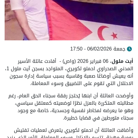
جمعة 06/02/2026 - 17:50
أيت ملول
، 06 فبراير 2026 (واص) - أفادت عائلة الأسير
المدني الصحراوي احمتو لكويري، المتواجد بسجن آيت ملول 1،
أنه يعيش أوضاعًا صعبة وقاسية بسبب سياسة إدارة سجون
الاحتلال التي تقوم على التضييق وسوء المعاملة.
وأوضحت العائلة أن ابنها يُحتجز رفقة سجناء الحق العام، رغم
مطالبته المتكررة بالعزل نظرًا لوضعيته كمعتقل سياسي،
وهو ما يعرضه لمخاطر نفسية وجسدية، خاصة مع وجود
سجناء متورطين في قضايا خطيرة.
وأضافت العائلة أن احمتو لكويري يتعرض لعمليات تفتيش
يومية مهينة، تتسم بالإذلال وسوء المعاملة، الأمر الذي يزيد