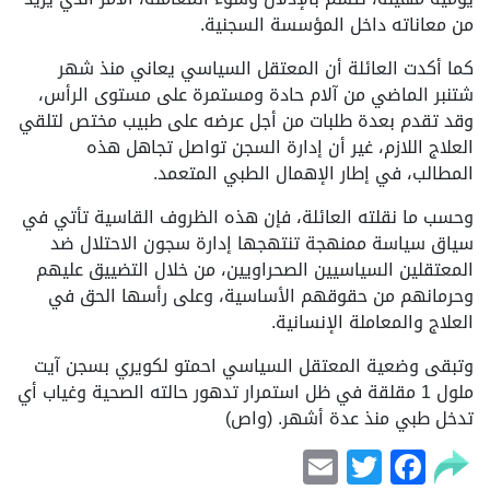
من معاناته داخل المؤسسة السجنية.
كما أكدت العائلة أن المعتقل السياسي يعاني منذ شهر
شتنبر الماضي من آلام حادة ومستمرة على مستوى الرأس،
وقد تقدم بعدة طلبات من أجل عرضه على طبيب مختص لتلقي
العلاج اللازم، غير أن إدارة السجن تواصل تجاهل هذه
المطالب، في إطار الإهمال الطبي المتعمد.
وحسب ما نقلته العائلة، فإن هذه الظروف القاسية تأتي في
سياق سياسة ممنهجة تنتهجها إدارة سجون الاحتلال ضد
المعتقلين السياسيين الصحراويين، من خلال التضييق عليهم
وحرمانهم من حقوقهم الأساسية، وعلى رأسها الحق في
العلاج والمعاملة الإنسانية.
وتبقى وضعية المعتقل السياسي احمتو لكويري بسجن آيت
ملول 1 مقلقة في ظل استمرار تدهور حالته الصحية وغياب أي
تدخل طبي منذ عدة أشهر. (واص)
Email
Facebook
Twitter