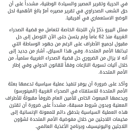
في الحرية وتقرير المصير والسيادة الوطنية، مشدداً على أن
حق الشعب الصحراوي في تقرير مصيره أمرٌ بالغ الأهمية لحل
الوضع الاستعماري في أفريقيا.
ممثل البيرو ذكرّ بأن اللجنة الخاصة تتعامل مع قضية الصحراء
الغربية منذ 62 عاماً ولم يتسنَ حتى الآن التوصل إلى حل
مقبول لجميع الأطراف على الرغم من جهود الوساطة التي
تبذلها الأمم المتحدة. وفي هذا السياق، أشار من جديد إلى
أنه لا يزال من الضروري حل قضية الصحراء الغربية سلمياً، من
خلال آليات تسوية النازعات وفقاً للقانون الدولي وفي إطار
الأمم المتحدة.
وأكد على ضرورة أن يوفر تنفيذ عملية سياسية تدعمها بعثة
الأمم المتحدة للاستفتاء في الصحراء الغربية (المينورسو)
ويدعمها المبعوث الخاص للأمين العام ظروفاً مقبولةً للأطراف
المعنية وبدون شروط مسبقة، مشدداً على ضرورة أن تقترن
هذه العملية السياسية بتدفق دائم للمعونة الإنسانية إلى
مخيمات اللاجئين من خلال مفوضية الأمم المتحدة لشؤون
اللاجئين واليونيسيف وبرنامج الأغذية العالمي.