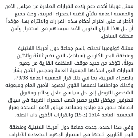
ممثل غويانا أكدت دعم بلاده للقرارات الصادرة عن مجلس الأمن
والجمعية العامة بشأن قضية الصحراء الغربية، وحث جميع
الأطراف على احترام أحكام هذه القرارات والالتزام بها، مؤكداً
أن حل هذا النزاع الطويل الأمد سيساهم في استقرار وأمن
منطقة الساحل.
ممثلة كولومبيا تحدثت باسم جماعة دول أمريكا اللاتينية
ومنطقة البحر الكاريبي (سيلاك)، التي تضم ثلاثة وثلاثين
دولةً، لتؤكد من جديد موقف المنظمة القارية من جميع
القرارات التي اتخذتها الجمعية العامة ومجلس الأمن بشأن
بالصحراء الغربية، بما في ذلك قرار الجمعية العامة 79/98،
وكذلك مواصلتها لدعمها القوي لجهود الأمين العام ومبعوثه
الشخصي للتوصل إلى حل سياسي عادل ودائم ومقبول
للطرفين ويكفل تقرير مصير شعب الصحراء الغربية في سياق
اتفاقات تتفق مع مبادئ ومقاصد ميثاق الأمم المتحدة وقرار
الجمعية العامة 1514 (د-15) والقرارات الأخرى ذات الصلة.
وفي هذا الصدد، جددت جماعة دول أمريكا اللاتينية ومنطقة
البحر الكاريبي ثقتها في استمرار الجهود المتعددة الأطراف