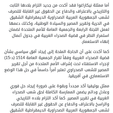
أما ممثلة نيكاراغوا فقد أكدت من جديد التزام بلادها الثابت
والتاريخي بالاعتراف والدفاع عن الحقوق غير القابلة للتصرف
لشعب الجمهورية العربية الصحراوية الديمقراطية الشقيق
في الحرية وتقرير المصير والسيادة الوطنية، وكذلك دعمها
لعمل اللجنة الرابعة والجمعية العامة للأمم المتحدة لضمان
استمرار النظر في قضية الصحراء الغربية في جدول أعمال
إنهاء الاستعمار.
كما أكدت على أن الحاجة الملحة إلى إيجاد أفق سياسي بشأن
قضية الصحراء الغربية وفقاً لقرار الجمعية العامة 1514 (د-15)
لإجراء الاستفتاء تحت إشراف الأمم المتحدة من أجل تقرير
المصير للشعب الصحراوي تعتبر أمراً حاسماً في حل هذا الوضع
الاستعماري في أفريقيا.
ممثل بوليفيا أكد مجدداً وبقوة على ضرورة إيجاد حل فوري
وعادل ودائم يضمن الممارسة الكاملة لحق شعب الصحراء
الغربية في تقرير المصير. كما أكد التزام بلاده التاريخي
والراسخ بالاعتراف والدفاع عن الحقوق غير القابلة للتصرف
لشعب الجمهورية العربية الصحراوية الديمقراطية الشقيق