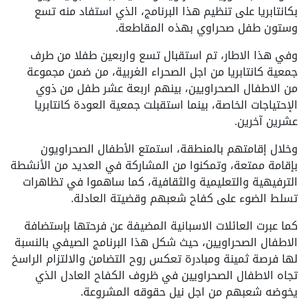
بكانتابريا على تنظيم هذا البرنامج، الذي استفاد منه تسع
وستون طفل صحراوي بهذه المقاطعة.
وفي هذا الاطار، تم استقبال تسع واربعين طفلا من طرف
جمعية كانتابريا من اجل الصحراء الغربية، من ضمن مجموعة
من الاطفال الصحراويين، بينهم اربعة عشر طفل من ذوي
الإحتياجات الخاصة، بينما استقبلت جمعية العودة كانتابريا
عشرين آخرين.
وخلال إقامتهم بالمنطقة، استمتع الأطفال الصحراويون
بإقامة ممتعة، وتمكنوا من المشاركة في العديد من الأنشطة
الترفيهية والتعليمية والثقافية، كما ساهموا في تظاهرات
تسلط الضوء على كفاح شعبهم وقضيتة العادلة.
كما عبرت العائلات الاسبانية المضيفة عن فرحتها بإستضافة
الاطفال الصحراويين، حيث شكل هذا البرنامج الصيفي بالنسبة
لها فرصة ثمينة ومبادرة تعكس روح التضامن والالتزام الراسخ
تجاه الاطفال الصحراويين في ظروف الكفاح العادل الذي
يخوضه شعبهم من اجل نيل حقوقه المشروعة.