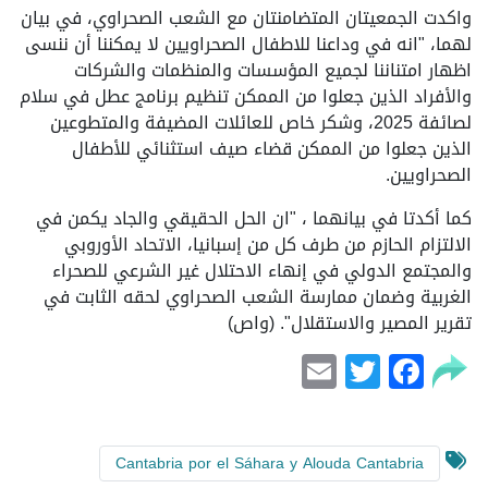
واكدت الجمعيتان المتضامنتان مع الشعب الصحراوي، في بيان
لهما، "انه في وداعنا للاطفال الصحراويين لا يمكننا أن ننسى
اظهار امتناننا لجميع المؤسسات والمنظمات والشركات
والأفراد الذين جعلوا من الممكن تنظيم برنامج عطل في سلام
لصائفة 2025، وشكر خاص للعائلات المضيفة والمتطوعين
الذين جعلوا من الممكن قضاء صيف استثنائي للأطفال
الصحراويين.
كما أكدتا في بيانهما ، "ان الحل الحقيقي والجاد يكمن في
الالتزام الحازم من طرف كل من إسبانيا، الاتحاد الأوروبي
والمجتمع الدولي في إنهاء الاحتلال غير الشرعي للصحراء
الغربية وضمان ممارسة الشعب الصحراوي لحقه الثابت في
تقرير المصير والاستقلال". (واص)
Email
Facebook
Twitter
Cantabria por el Sáhara y Alouda Cantabria