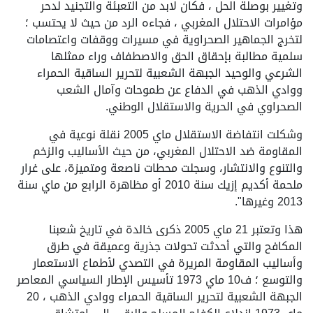
وتغيير بوصلة الحل ، فكان لابد من التعبئة والتجنيد لدحر
مؤامرات الاحتلال المغربي ، فجاءه الرد من حيث لا يحتسب ؛
لتخرج الجماهير الصحراوية في مسيرات ووقفات واعتصامات
سلمية مطالبة بإحقاق الحق والاصطفاف وراء ممثلها
الشرعي والوحيد الجبهة الشعبية لتحرير الساقية الحمراء
ووادي الذهب في الدفاع عن طموحات وآمال الشعب
الصحراوي في الحرية والاستقلال الوطني.
وشكلت انتفاضة الاستقلال ماي 2005 نقلة نوعية في
المقاومة ضد الاحتلال المغربي، من حيث الأساليب والزخم
والتنوع والانتشار، وسجلت محطات ناصعة ومتميزة، على غرار
ملحمة أكديم إزيك سنة 2010 أو مظاهرة الرابع من ماي سنة
2013 وغيرها".
هذا وتعتبر 21 ماي 2005 ذكرى خالدة في تاريخ شعبنا
المكافح والتي أحدثت تحولات جذرية وعميقة في طرق
وأساليب المقاومة المريرة في التصدي لأطماع الاستعمار
والتوسع ؛ ف10 ماي 1973 تأسيس الإطار السياسي المعاصر
الجبهة الشعبية لتحرير الساقية الحمراء ووادي الذهب ، 20