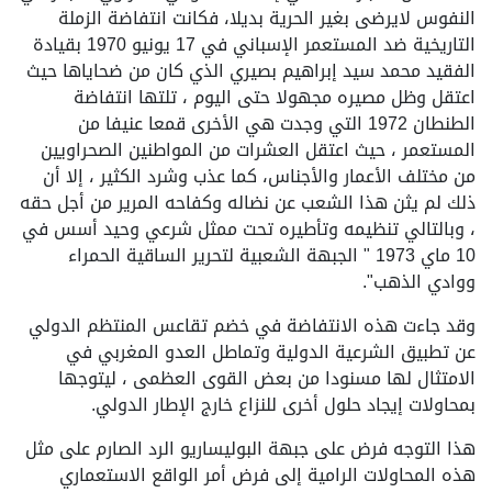
النفوس لايرضى بغير الحرية بديلا، فكانت انتفاضة الزملة
التاريخية ضد المستعمر الإسباني في 17 يونيو 1970 بقيادة
الفقيد محمد سيد إبراهيم بصيري الذي كان من ضحاياها حيث
اعتقل وظل مصيره مجهولا حتى اليوم ، تلتها انتفاضة
الطنطان 1972 التي وجدت هي الأخرى قمعا عنيفا من
المستعمر ، حيث اعتقل العشرات من المواطنين الصحراويين
من مختلف الأعمار والأجناس، كما عذب وشرد الكثير ، إلا أن
ذلك لم يثن هذا الشعب عن نضاله وكفاحه المرير من أجل حقه
، وبالتالي تنظيمه وتأطيره تحت ممثل شرعي وحيد أسس في
10 ماي 1973 " الجبهة الشعبية لتحرير الساقية الحمراء
ووادي الذهب".
وقد جاءت هذه الانتفاضة في خضم تقاعس المنتظم الدولي
عن تطبيق الشرعية الدولية وتماطل العدو المغربي في
الامتثال لها مسنودا من بعض القوى العظمى ، ليتوجها
بمحاولات إيجاد حلول أخرى للنزاع خارج الإطار الدولي.
هذا التوجه فرض على جبهة البوليساريو الرد الصارم على مثل
هذه المحاولات الرامية إلى فرض أمر الواقع الاستعماري