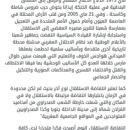
ماي 1973 اندلاع الكفاح المسلح والرقى إلى امتشاق
البندقية في عملية الخنكة إيذانا بخوض حرب ضروس شاملة
وكاسحة ، وفي 21 ماي 2005 ومن قلب الأرض المحتلة في
العاصمة العيون وأمام خمول الأمم المتحدة في التعجيل
بممارسة شعبنا لتقرير مصيره المفضي إلى الاستقلال
واستجابة لإشارة القيادة السياسية انتفضت جماهير شعبنا
بالأعلام الوطنية ضد نظام الاحتلال المغربي مدشنة محطة
تاريخية أخرى متقدمة وبأساليب سلمية تحطمت بفعلها
الميداني هواجس الخوف والتعتيم التي هيمنت سنين طوال
مارس خلالها العدو كل الأساليب الوحشية بما فيها الاختطاف
والقتل والاختفاء القسري والمحاكمات الصورية والتنكيل
والحصار الجماعي
كما تعتبر انتفاضة الاستقلال نوع آخر بحيث لم تكن محدودة
في الزمان باعتبارها انتفاضة مرتبطة بالاستقلال ولا في
المكان والتي شملت خارطة الشعب الصحراوي من أمحاميد
الغزلان شمالا إلى مدينة الداخلة جنوبا وكذا الصحراويين
المتواجدين في المواقع الجامعية المغربية"
انتفاضة الاستقلال اليوم أصبحت فكرا متجذرا لدى كافة