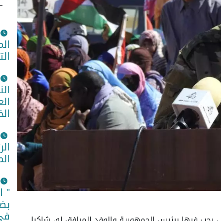
الم
الت
الن
الع
الخ
الر
الم
" ا
بضم
في 
 رحب فيها برئيس الجمهورية والوفد المرافق له، شاكرا