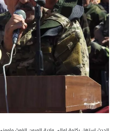
الحدث استهل بكلمة لوالي ولاية العيون الغوث ماموني،