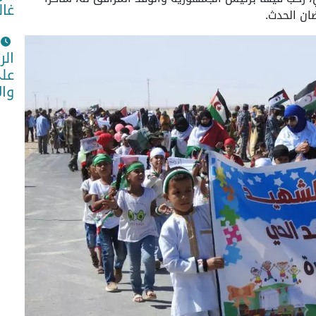
غال
تضان الحدث.
الر
على
وا