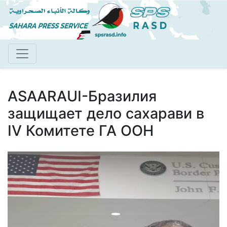
Перейти
к
основному
содержанию
ASAARAUI-Бразилия
защищает дело сахарави в
IV Комитете ГА ООН