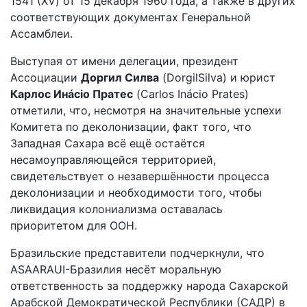
1541 (XV) от 15 декабря 1960 года, а также в других
соответствующих документах Генеральной
Ассамблеи.
Выступая от имени делегации, президент
Ассоциации
Доргил Силва
(DorgilSilva) и юрист
Карлос Инá
cio
Пратес
(Carlos Inácio Prates)
отметили, что, несмотря на значительные успехи
Комитета по деколонизации, факт того, что
Западная Сахара всё ещё остаётся
несамоуправляющейся территорией,
свидетельствует о незавершённости процесса
деколонизации и необходимости того, чтобы
ликвидация колониализма оставалась
приоритетом для ООН.
Бразильские представители подчеркнули, что
ASAARAUI-Бразилия несёт моральную
ответственность за поддержку народа Сахарской
Арабской Демократической Республики (САДР) в