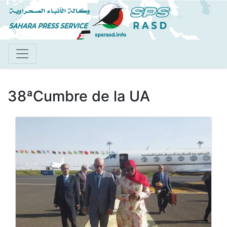
Pasar
al
contenido
principal
38ªCumbre de la UA