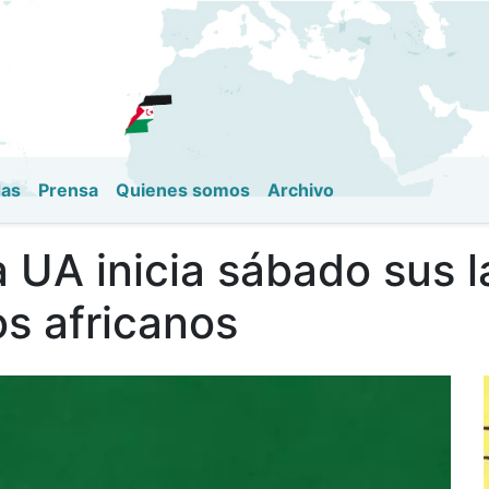
Pasar
al
contenido
principal
das
Prensa
Quienes somos
Archivo
 UA inicia sábado sus l
los africanos