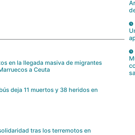
Ar
d
U
a
Mu
os en la llegada masiva de migrantes
c
 Marruecos a Ceuta
s
bús deja 11 muertos y 38 heridos en
olidaridad tras los terremotos en