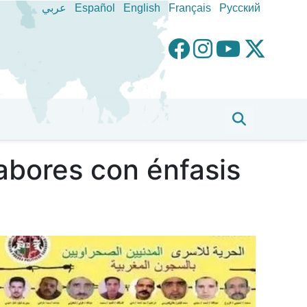
عربي
Español
English
Français
Pусский
abores con énfasis