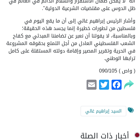
أنه "لا يمكن ضمان الاستقرار والسلام الدائم في العالم في
ظل الدوس على مقتضيات الشرعية الدولية".
وأشار الرئيس إبراهيم غالي إلى أن ما يقع اليوم في
فلسطين من تطورات خطيرة إنما يجسد هذه الحقيقة؛
وبالمناسبة، لا يفوتنا أن نعبر عن تضامننا المبدئي مع كفاح
الشعب الفلسطيني العادل من أجل التمتع بحقوقه المشروعة
في الحرية وتقرير المصير وإقامة دولته المستقلة على كامل
ترابها الوطني.
( واص ) 090/105
Email
Facebook
Twitter
السيد إبراهيم غالي
أخبار ذات الصلة