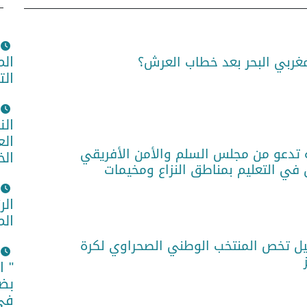
الم
مغربي البحر بعد خطاب العرش؟
الت
الن
الع
 تدعو من مجلس السلم والأمن الأفريقي
الخ
 في التعليم بمناطق النزاع ومخيمات
الر
الم
فيل تخص المنتخب الوطني الصحراوي لكرة
ز
" ا
بضم
في 