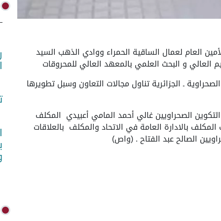
 ـ تحادث الأمين العام لعمال الساقية الحمراء ووادي الذهب السيد
ر
م العالي و البحث العلمي بالمعهد العالي للمحروقات
ا
لصحراوية ـ الجزائرية تناول مجالات التعاون وسبل تطويرها
ت
 والتكوين الصحراويين غالي أحمد المامي أعبيدي المكلف
المكلف بالادارة العامة في الاتحاد والمكلف بالعلاقات
ا
اويين الصالح عبد الفتاح . (واص)
ب
و