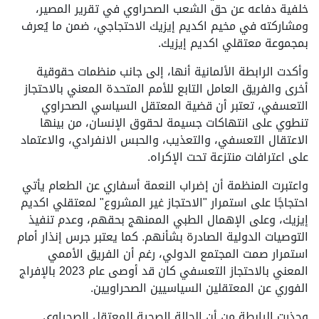
خلفية دفاعه عن حق الشعب الصحراوي في تقرير المصير،
ومشاركته في مخيم اكديم إيزيك الاحتجاجي، ضمن ما يُعرف
بمجموعة معتقلي اكديم إيزيك.
وأكدت الرابطة الألمانية أنها، إلى جانب منظمات حقوقية
أخرى والفريق العامل التابع للأمم المتحدة المعني بالاحتجاز
التعسفي، تعتبر أن قضية المعتقل السياسي الصحراوي
تنطوي على انتهاكات جسيمة لحقوق الإنسان، من بينها
الاعتقال التعسفي، والتعذيب، والحبس الانفرادي، والاعتماد
على اعترافات منتزعة تحت الإكراه.
واعتبرت المنظمة أن إضراب النعمة أسفاري عن الطعام يأتي
احتجاجًا على استمرار "الاحتجاز غير المشروع" لمعتقلي اكديم
إيزيك، وعلى الإهمال الطبي الممنهج بحقهم، وعدم تنفيذ
التوصيات الدولية الصادرة بشأنهم. كما يعتبر جرس إنذار أمام
استمرار صمت المجتمع الدولي، رغم أن الفريق الأممي
المعني بالاحتجاز التعسفي كان قد أوصى عام 2023 بالإفراج
الفوري عن المعتقلين السياسيين الصحراويين.
وحذرت الرابطة من أن الحالة الصحية للمعتقل الصحراوي