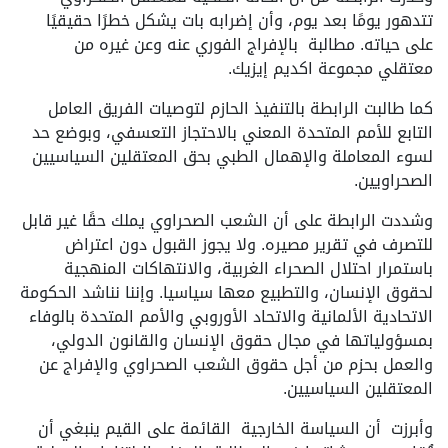
تتدهور يومًا بعد يوم، وأن إضرابه بات يشكل خطرًا حقيقيًا
على حياته. مطالبة بالإفراج الفوري عنه وعن غيره من
معتقلي مجموعة اكديم إيزيك.
كما طالبت الرابطة بالتنفيذ الحازم لتوصيات الفريق العامل
التابع للأمم المتحدة المعني بالاحتجاز التعسفي، وبوضع حد
لسوء المعاملة والإهمال الطبي بحق المعتقلين السياسيين
الصحراويين.
وشددت الرابطة على أن الشعب الصحراوي يملك حقًا غير قابل
للتصرف في تقرير مصيره. ولا يجوز القبول دون اعتراض
باستمرار احتلال الصحراء الغربية، والانتهاكات المنهجية
لحقوق الإنسان، والتطبيع معها سياسيا. وإننا نناشد الحكومة
الاتحادية الألمانية والاتحاد الأوروبي والأمم المتحدة بالوفاء
بمسؤولياتها في مجال حقوق الإنسان والقانون الدولي،
والعمل بحزم من أجل حقوق الشعب الصحراوي والإفراج عن
المعتقلين السياسيين.
وأبرزت أن السياسة الخارجية القائمة على القيم ينبغي أن