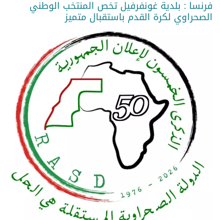
فرنسا : بلدية غونفرفيل تخص المنتخب الوطني
الصحراوي لكرة القدم باستقبال متميز