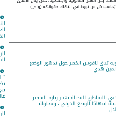
لملف بكل السبل القانونية والإعلامية، حتى ينال الأسرى
ويُحاسب كل من تورط في انتهاك حقوقهم.(واص)
الن
الع
الخ
الر
الم
ية تدق ناقوس الخطر حول تدهور الوضع
لمين هدي
" ا
بضم
في 
غال
ني بالمناطق المحتلة تعتبر زيارة السفير
تلة انتهاكا للوضع الدولي ، ومحاولة
لال
الر