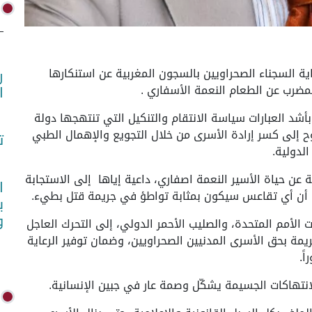
(واص)- عبرت رابطة حماية السجناء الصحراويين بالسجون المغربية عن استنكارها
ر
لمضرب عن الطعام النعمة الأسفاري .
ا
د العبارات سياسة الانتقام والتنكيل التي تنتهجها دولة
ح إلى كسر إرادة الأسرى من خلال التجويع والإهمال الطبي
ت
لدولية.
 عن حياة الأسير النعمة اصفاري، داعية إياها إلى الاستجابة
ا
من أن أي تقاعس سيكون بمثابة تواطؤ في جريمة قتل بطيء.
ب
و
ت الأمم المتحدة، والصليب الأحمر الدولي، إلى التحرك العاجل
ة بحق الأسرى المدنيين الصحراويين، وضمان توفير الرعاية
ً.
انتهاكات الجسيمة يشكّل وصمة عار في جبين الإنسانية.