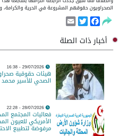
وانطلاقا مما سبق جددت الرابطة التزامها بمتابعة هذا ا
الصحراويون حقوقهم المشروعة في الحرية والكرامة، 
Email
Facebook
Twitter
أخبار ذات الصلة
29/07/2026 - 16:38
هيئات حقوقية صحراو
الصحي للأسير محمد 
28/07/2026 - 22:28
فعاليات المجتمع المد
الأمريكي للعيون المح
مرفوضة لتطبيع الاحت