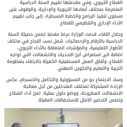
القطاع التربوي، وفي مقدمتها تقييم السنة الدراسية
المنصرمة بمختلف أبعادها التربوية والإدارية، والوقوف على
مستوى تنفيذ البرامج والخطط المسطرة، إلى جانب تقييم
الأداء الإداري والتنظيمي للقطاع.
وخلال اللقاء، قدمت الوزارة عرضا مفصلا تضمن حصيلة السنة
الدراسية بالأرقام والإحصائيات، شمل نسب النجاح في مختلف
الأطوار التعليمية، والمؤشرات المتعلقة بالأداء التربوي،
اضافة الى استعراض أبرز التحديات والانشغالات التي تواجه
القطاع، وآفاق العمل المستقبلية الكفيلة بالارتقاء بمنظومة
التربية والتعليم والتكوين المهني.
وساد الاجتماع جو من المسؤولية والتكامل والانسجام، عكس
الإرادة المشتركة لمختلف المتدخلين من أجل معالجة
الانشغالات المطروحة، ووضع حلول عملية تعزز أداء القطاع
وتضمن التحضير الأمثل للاستحقاقات المقبلة.