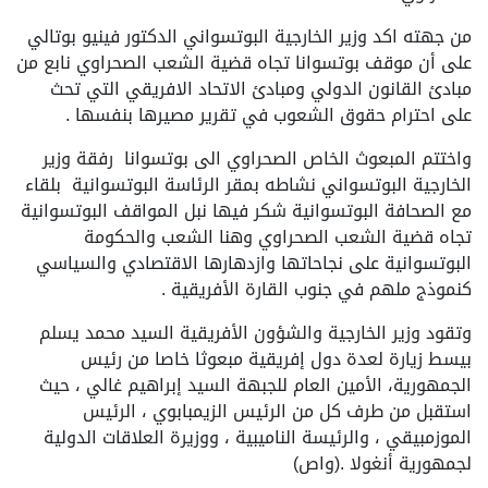
من جهته اكد وزير الخارجية البوتسواني الدكتور فينيو بوتالي
على أن موقف بوتسوانا تجاه قضية الشعب الصحراوي نابع من
مبادئ القانون الدولي ومبادئ الاتحاد الافريقي التي تحث
على احترام حقوق الشعوب في تقرير مصيرها بنفسها .
واختتم المبعوث الخاص الصحراوي الى بوتسوانا رفقة وزير
الخارجية البوتسواني نشاطه بمقر الرئاسة البوتسوانية بلقاء
مع الصحافة البوتسوانية شكر فيها نبل المواقف البوتسوانية
تجاه قضية الشعب الصحراوي وهنا الشعب والحكومة
البوتسوانية على نجاحاتها وازدهارها الاقتصادي والسياسي
كنموذج ملهم في جنوب القارة الأفريقية .
وتقود وزير الخارجية والشؤون الأفريقية السيد محمد يسلم
بيسط زيارة لعدة دول إفريقية مبعوثا خاصا من رئيس
الجمهورية، الأمين العام للجبهة السيد إبراهيم غالي ، حيث
استقبل من طرف كل من الرئيس الزيمبابوي ، الرئيس
الموزمبيقي ، والرئيسة الناميبية ، ووزيرة العلاقات الدولية
لجمهورية أنغولا .(واص)