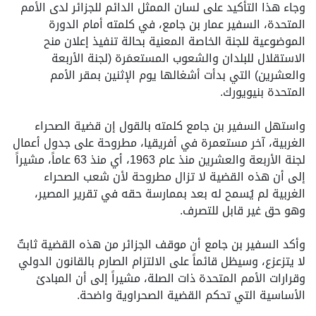
وجاء هذا التأكيد على لسان الممثل الدائم للجزائر لدى الأمم
المتحدة، السفير عمار بن جامع، في كلمته أمام الدورة
الموضوعية للجنة الخاصة المعنية بحالة تنفيذ إعلان منح
الاستقلال للبلدان والشعوب المستعمَرة (لجنة الأربعة
والعشرين) التي بدأت أشغالها يوم الإثنين بمقر الأمم
المتحدة بنيويورك.
واستهل السفير بن جامع كلمته بالقول إن قضية الصحراء
الغربية، آخر مستعمرة في أفريقيا، مطروحة على جدول أعمال
لجنة الأربعة والعشرين منذ عام 1963، أي منذ 63 عاماً، مشيراً
إلى أن هذه القضية لا تزال مطروحة لأن شعب الصحراء
الغربية لم يُسمح له بعد بممارسة حقه في تقرير المصير،
وهو حق غير قابل للتصرف.
وأكد السفير بن جامع أن موقف الجزائر من هذه القضية ثابتٌ
لا يتزعزع، وسيظل قائماً على الالتزام الصارم بالقانون الدولي
وقرارات الأمم المتحدة ذات الصلة، مشيراً إلى أن المبادئ
الأساسية التي تحكم القضية الصحراوية واضحة.