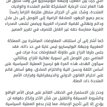
التي جرت بين المغرب وجبهة البوليساريو في وقت سابق من
هذا العام تحت الرعاية المشتركة للأمم المتحدة والولايات
المتحدة، وشدّد على أن الجزائر ستظل ملتزمة التزاماً راسخاً
بدعم جميع الجهود الصادقة الرامية إلى التوصل إلى حل عادل
ودائم ونهائي لقضية الصحراء الغربية ويضمن لشعب الصحراء
الغربية ممارسة حقه غير القابل للتصرف في تقرير المصير.
كما أشار إلى أن استئناف المفاوضات المباشرة بين المملكة
المغربية وجبهة البوليساريو ليس غاية في حد ذاته، فقد
جلس طرفا النزاع على طاولة المفاوضات عدة مرات في
الماضي دون التوصل إلى تسوية نهائية للنزاع. وبالتالي،
سيكون الهدف هذه المرة هو ترسيخ العملية السياسية على
أساس الثقة وحسن النية والالتزام الصادق، وهو أساسٌ قائم
على احترام القانون الدولي والديمقراطية وقرارات الأمم
المتحدة ذات الصلة.
وحذر بإن الاستمرار في الخطاب القائم على فرض الأمر الواقع
والشروط المسبقة والتقليل من شأن الآخر وإنكار حقوقه لن
يؤدي إلا إلى تأجيج الإحباط، مما يُنذر بدفع العملية السياسية