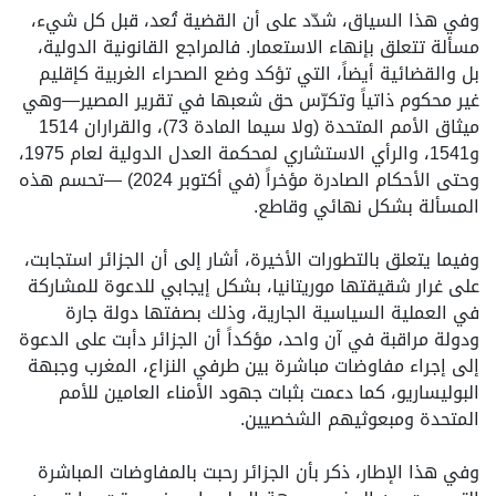
وفي هذا السياق، شدّد على أن القضية تُعد، قبل كل شيء،
مسألة تتعلق بإنهاء الاستعمار. فالمراجع القانونية الدولية،
بل والقضائية أيضاً، التي تؤكد وضع الصحراء الغربية كإقليم
غير محكوم ذاتياً وتكرّس حق شعبها في تقرير المصير—وهي
ميثاق الأمم المتحدة (ولا سيما المادة 73)، والقراران 1514
و1541، والرأي الاستشاري لمحكمة العدل الدولية لعام 1975،
وحتى الأحكام الصادرة مؤخراً (في أكتوبر 2024) —تحسم هذه
المسألة بشكل نهائي وقاطع.
وفيما يتعلق بالتطورات الأخيرة، أشار إلى أن الجزائر استجابت،
على غرار شقيقتها موريتانيا، بشكل إيجابي للدعوة للمشاركة
في العملية السياسية الجارية، وذلك بصفتها دولة جارة
ودولة مراقبة في آن واحد، مؤكداً أن الجزائر دأبت على الدعوة
إلى إجراء مفاوضات مباشرة بين طرفي النزاع، المغرب وجبهة
البوليساريو، كما دعمت بثبات جهود الأمناء العامين للأمم
المتحدة ومبعوثيهم الشخصيين.
وفي هذا الإطار، ذكر بأن الجزائر رحبت بالمفاوضات المباشرة