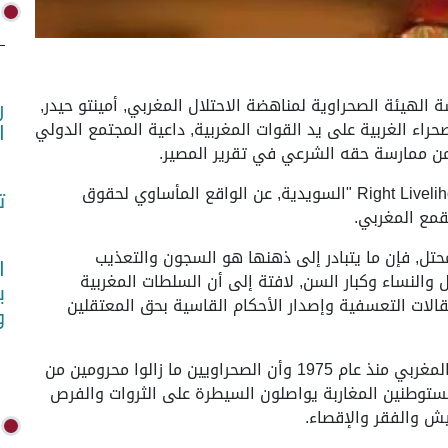
يو 2026 (واص)- أبرزت رئيسة الهيئة الصحراوية لمناهضة الاحتلال المغربي, أمينتو حيدر,
ر
راء الغربية على يد القوات المغربية, داعية المجتمع الدولي
ا
ن ممارسة حقه الشرعي في تقرير المصير.
وتحدثت المناضلة الصحراوية في حوار مع مؤسسة" Right Livelihood "السويدية, عن الواقع المأساوي لحقوق
ت
قمع المغربي.
محتل, فإن ما يتبادر إلى ذهنها هو السجون والتعذيب
ا
والنساء وكبار السن, لافتة إلى أن السلطات المغربية
ب
الات التعسفية وإصدار الأحكام القاسية بحق المعتقلين
و
وذكرت بأن الصحراء الغربية لا تزال تعيش تحت الاحتلال المغربي منذ عام 1975 وأن الصحراويين ما زالوا محرومين من
توطنين المغاربة يواصلون السيطرة على الثروات والفرص
يش والفقر والإقصاء.