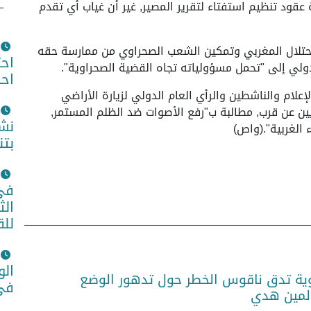
قود تنظيم استفتاء لتقرير المصير, غير أن غياب أي تقدم
الاحتلال المغربي وتمكين الشعب الصحراوي من ممارسة حقه
اح
لدولي إلى "تحمل مسؤولياته تجاه القضية الصحراوية".
اح
علام والناشطين والرأي العام الدولي لزيارة الأراضي
يين عن قرب, مطالبة ب"رفع الأصوات ضد الظلم المستمر,
نشا
 الغربية".(واص)
بتن
في 
الث
للق
الو
ية تدق ناقوس الخطر حول تدهور الوضع
في 
لمين هدي