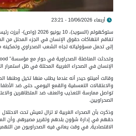
أربعاء 10/06/2026 - 23:21
ستوكهولم (السويد)، 10 يون
تفاقم انتهاكات حقوق الإنسان في الجزء المحتل من الصح
إلى تحمل مسؤولياته تجاه الشعب الصحراوي وتمكينه م
الإنسان في الصحراء الغربية المحتلة في ظل استمرار ال
وقالت أمينتو حيدر أنه عندما يطلب منها تخيل وطنها ال
والاعتقالات التعسفية والقمع اليومي, حتى ضد الأطفال 
تواصل ممارسة التعذيب والعنف ضد المتظاهرين والاعتق
الصحراويين.
حقهم في إدارة شؤون بلدهم وتقرير مصيرهم, وأن المس
الاقتصادية, في وقت يعاني فيه الصحراويون من التهم